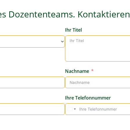
es Dozententeams. Kontaktieren 
Ihr Titel
Nachname
Ihre Telefonnummer
G
e
r