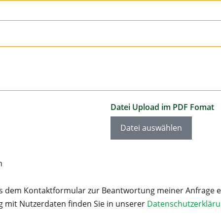
m
a
n
y
+
4
9
Datei Upload im PDF Fomat
Datei auswählen
n
s dem Kontaktformular zur Beantwortung meiner Anfrage e
 mit Nutzerdaten finden Sie in unserer
Datenschutzerkläru