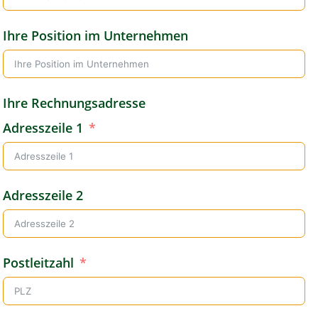
a
Ihre Position im Unternehmen
n
y
+
Ihre Rechnungsadresse
4
9
Adresszeile 1
Adresszeile 2
Postleitzahl