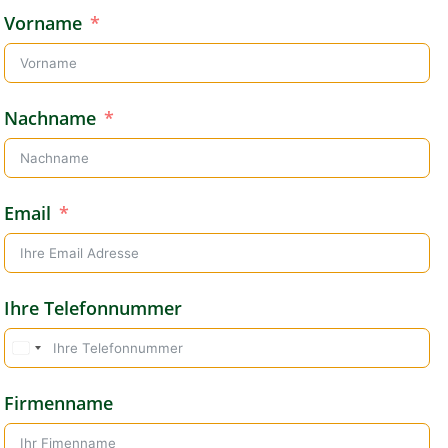
Vorname
Nachname
Email
Ihre Telefonnummer
G
e
Firmenname
r
m